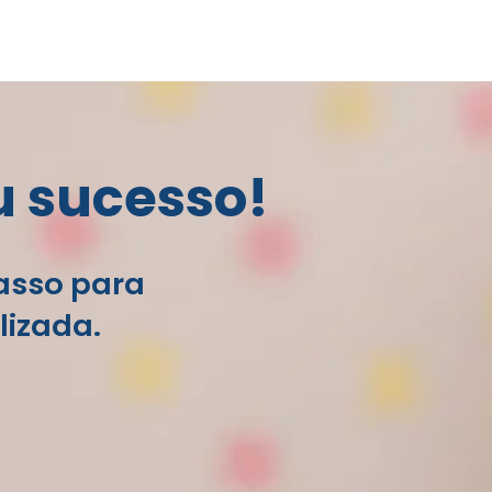
u sucesso!
passo para
lizada.