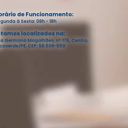
orário de Funcionamento:
gunda à Sexta: 08h - 18h
stamos localizados na:
a Germano Magalhães, nº 176, Centro,
coverde/PE. CEP: 56.506-550