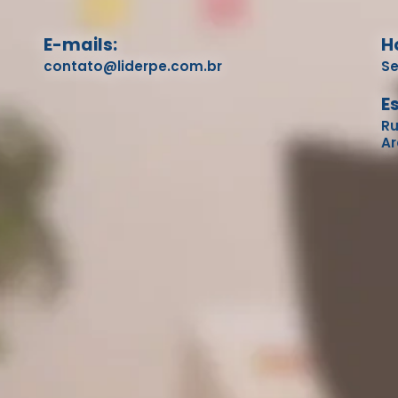
E-mails:
H
contato@liderpe.com.br
Se
E
Ru
Ar