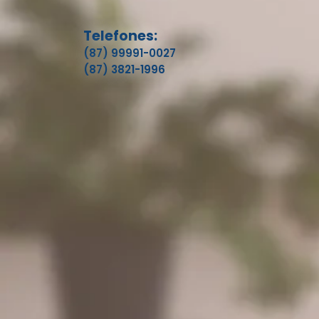
Telefones:
(87) 99991-0027
(87) 3821-1996