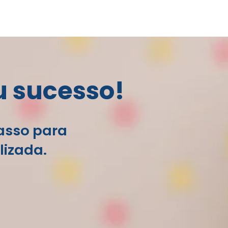
u sucesso!
passo para
lizada.