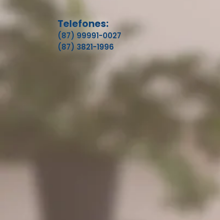
Telefones:
(87) 99991-0027
(87) 3821-1996