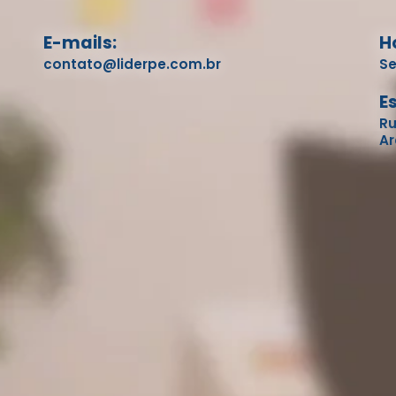
E-mails:
H
contato@liderpe.com.br
Se
E
Ru
Ar