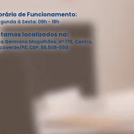
orário de Funcionamento:
gunda à Sexta: 08h - 18h
stamos localizados na:
a Germano Magalhães, nº 176, Centro,
coverde/PE. CEP: 56.506-550