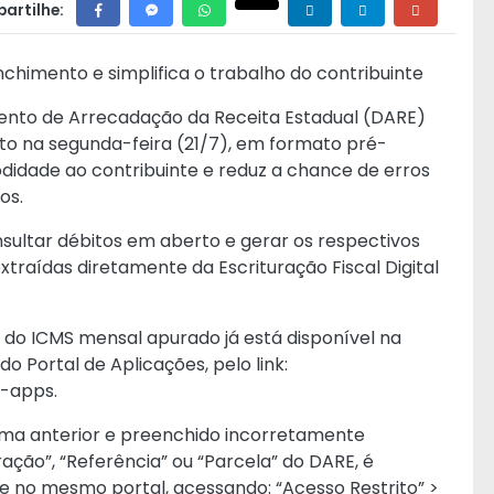
artilhe:
chimento e simplifica o trabalho do contribuinte
mento de Arrecadação da Receita Estadual (DARE)
o na segunda-feira (21/7), em formato pré-
didade ao contribuinte e reduz a chance de erros
os.
nsultar débitos em aberto e gerar os respectivos
raídas diretamente da Escrituração Fiscal Digital
o ICMS mensal apurado já está disponível na
do Portal de Aplicações, pelo link:
z-apps.
tema anterior e preenchido incorretamente
ção”, “Referência” ou “Parcela” do DARE, é
e no mesmo portal, acessando: “Acesso Restrito” >