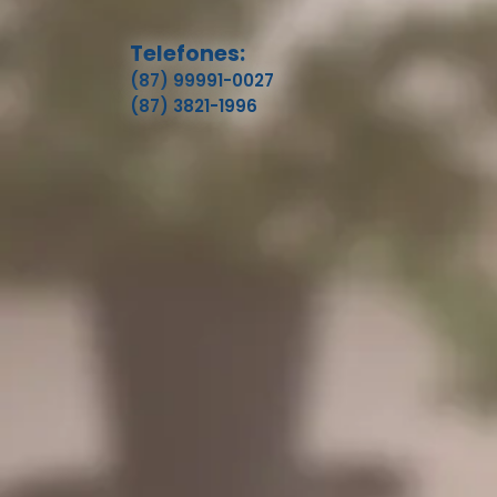
Telefones:
(87) 99991-0027
(87) 3821-1996