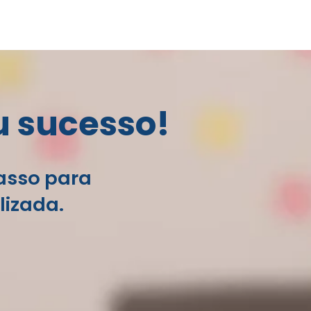
u sucesso!
passo para
lizada.