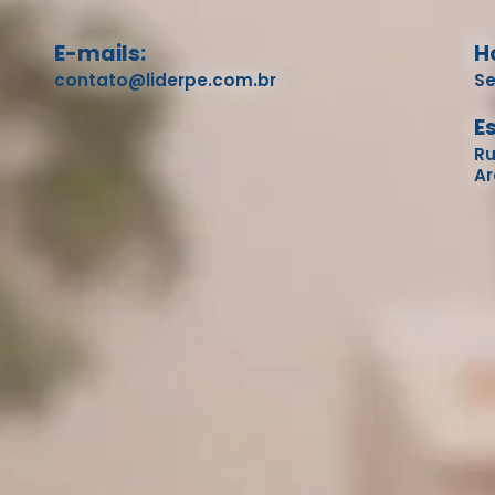
E-mails:
H
contato@liderpe.com.br
Se
E
Ru
Ar