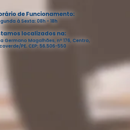
orário de Funcionamento:
gunda à Sexta: 08h - 18h
stamos localizados na:
a Germano Magalhães, nº 176, Centro,
coverde/PE. CEP: 56.506-550