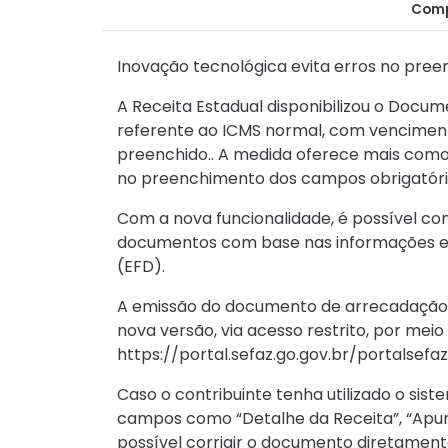
Comp
Inovação tecnológica evita erros no preen
A Receita Estadual disponibilizou o Docu
referente ao ICMS normal, com venciment
preenchido.. A medida oferece mais como
no preenchimento dos campos obrigatóri
Com a nova funcionalidade, é possível co
documentos com base nas informações ext
(EFD).
A emissão do documento de arrecadação d
nova versão, via acesso restrito, por meio 
https://portal.sefaz.go.gov.br/portalsefa
Caso o contribuinte tenha utilizado o sis
campos como “Detalhe da Receita”, “Apura
possível corrigir o documento diretament