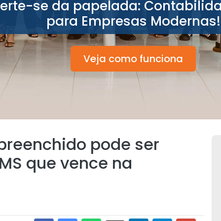
berte-se da papelada: Contabilid
para Empresas Modernas!
Veja como funciona
preenchido pode ser
CMS que vence na