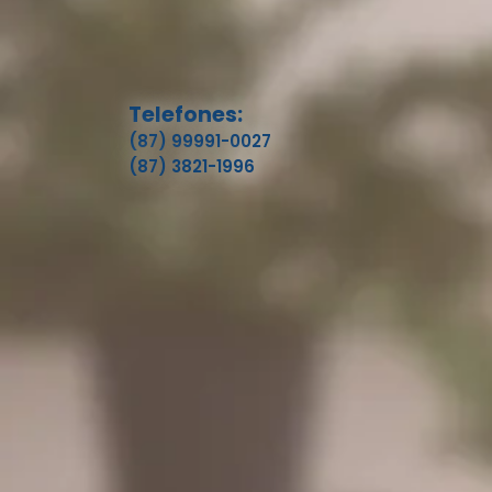
Telefones:
(87) 99991-0027
(87) 3821-1996