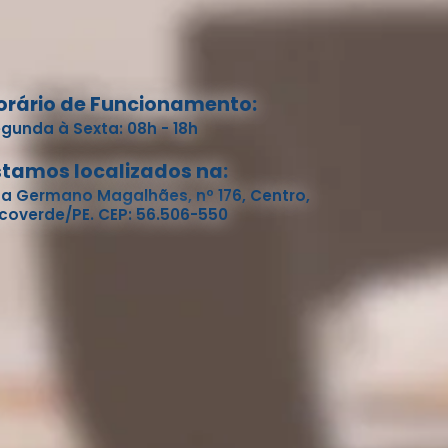
orário de Funcionamento:
gunda à Sexta: 08h - 18h
stamos localizados na:
a Germano Magalhães, nº 176, Centro,
coverde/PE. CEP: 56.506-550