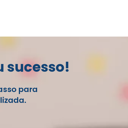
u sucesso!
passo para
lizada.