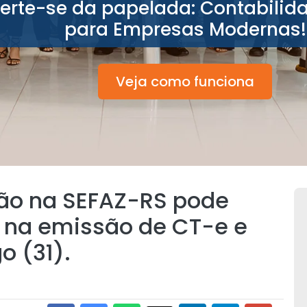
berte-se da papelada: Contabilid
para Empresas Modernas!
Veja como funciona
ão na SEFAZ-RS pode
e na emissão de CT-e e
 (31).