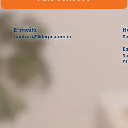
E-mails:
H
contato@liderpe.com.br
Se
E
Ru
Ar