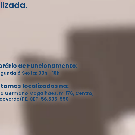
lizada.
orário de Funcionamento:
gunda à Sexta: 08h - 18h
stamos localizados na:
a Germano Magalhães, nº 176, Centro,
coverde/PE. CEP: 56.506-550