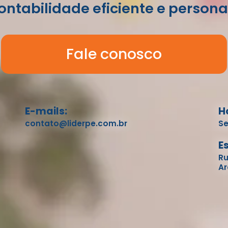
ntabilidade eficiente e persona
Fale conosco
E-mails:
H
contato@liderpe.com.br
Se
E
Ru
Ar