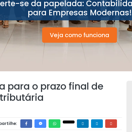
berte-se da papelada: Contabilid
para Empresas Modernas!
Veja como funciona
a para o prazo final de
ributária
artilhe: