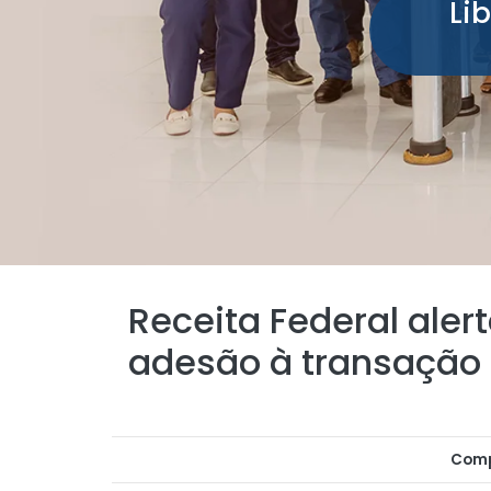
Li
Receita Federal alert
adesão à transação t
Comp