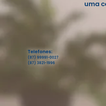
uma co
Telefones:
(87) 99991-0027
(87) 3821-1996