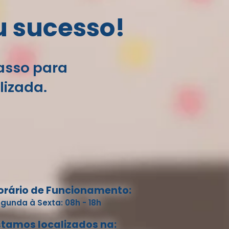
u sucesso!
passo para
lizada.
orário de Funcionamento:
gunda à Sexta: 08h - 18h
stamos localizados na: