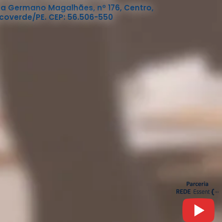
a Germano Magalhães, nº 176, Centro,
coverde/PE. CEP: 56.506-550