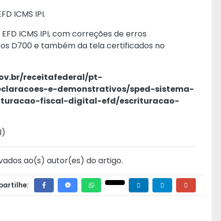
FD ICMS IPI.
da EFD ICMS IPI, com correções de erros
tros D700 e também da tela certificados no
v.br/receitafederal/pt-
declaracoes-e-demonstrativos/sped-sistema-
ituracao-fiscal-digital-efd/escrituracao-
l
)
vados ao(s) autor(es) do artigo.
artilhe: