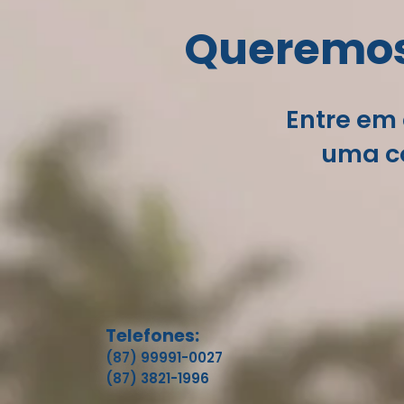
Queremos 
Entre em 
uma co
Telefones:
(87) 99991-0027
(87) 3821-1996