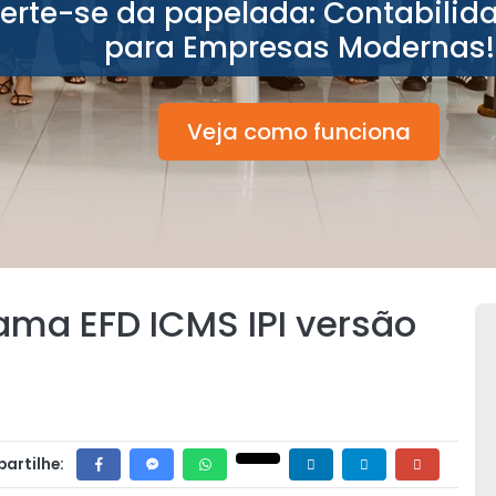
berte-se da papelada: Contabilid
para Empresas Modernas!
Veja como funciona
ama EFD ICMS IPI versão
artilhe: