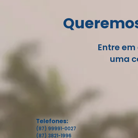
Queremos 
Entre em 
uma co
Telefones:
(87) 99991-0027
(87) 3821-1996