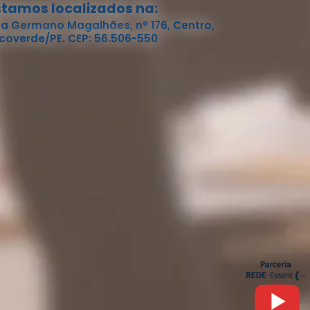
stamos localizados na:
a Germano Magalhães, nº 176, Centro,
coverde/PE. CEP: 56.506-550