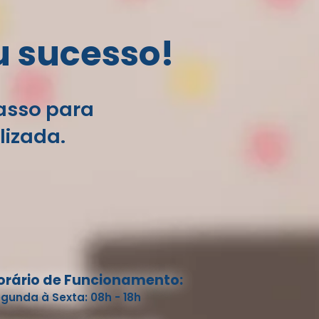
u sucesso!
passo para
lizada.
orário de Funcionamento:
gunda à Sexta: 08h - 18h