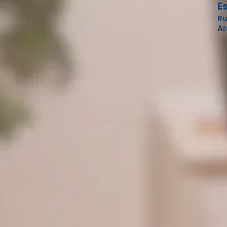
E
Ru
Ar