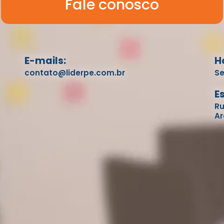
Fale conosco
E-mails:
H
contato@liderpe.com.br
Se
E
Ru
Ar