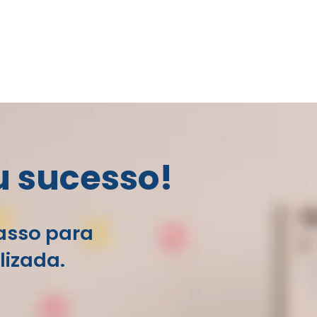
u sucesso!
passo para
lizada.